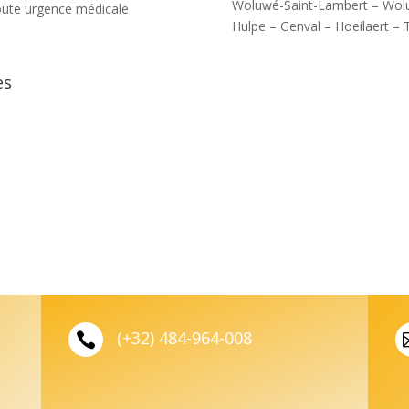
Woluwé-Saint-Lambert – Wolu
toute urgence médicale
Hulpe – Genval – Hoeilaert –
es
(+32) 484-964-008
