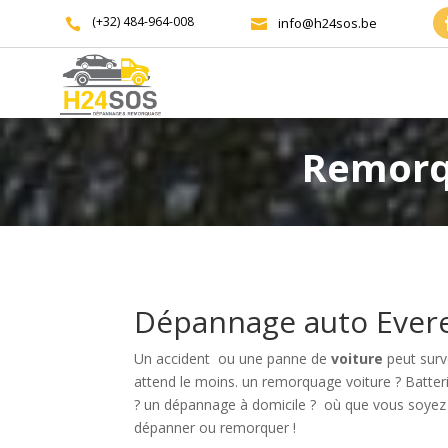
(+32) 484-964-008
info@h24sos.be


Remorq
Dépannage auto Ever
Un accident ou une panne de
voiture
peut surv
attend le moins.
un remorquage voiture ? Batter
? un dépannage à domicile ?
où que vous soyez
dépanner ou remorquer !