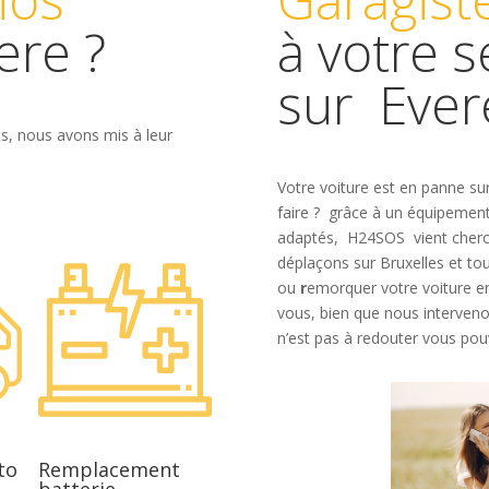
ere ?
à votre s
sur
Eve
ts, nous avons mis à leur
Votre voiture est en panne s
faire ? grâce à un équipemen
adaptés, H24SOS vient cherch
déplaçons sur Bruxelles et to
ou
r
emorquer votre voiture en
vous, bien que nous intervenon
n’est pas à redouter vous pou
to
Remplacement
batterie.