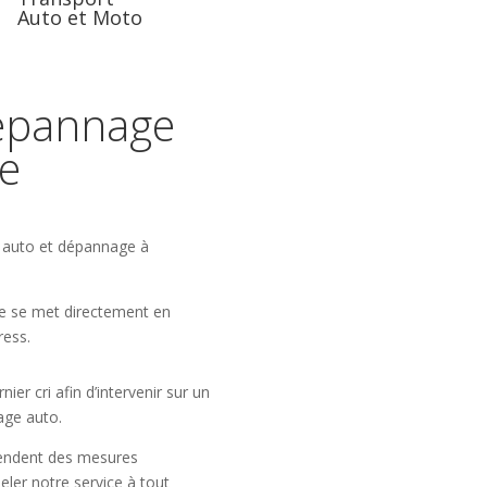
Auto et Moto
epannage
te
 auto et dépannage à
pe se met directement en
ress.
r cri afin d’intervenir sur un
age auto.
endent des mesures
eler notre service à tout