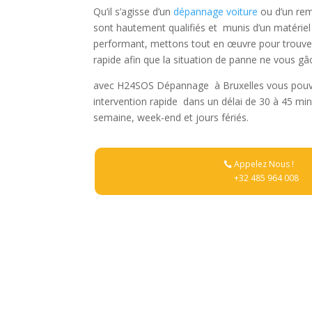
Qu’il s’agisse d’un
dépannage voiture
ou d’un r
sont
hautement qualifiés et munis d’un matérie
performant,
mettons tout en œuvre pour
trouve
rapide afin que la situation de panne ne vous gâc
avec H24SOS Dépannage
à
Bruxelles
vous pouv
intervention rapide
dans un délai de
30 à 45 mi
semaine, week-end et jours fériés.
Appelez Nous !
+32 485 964 008