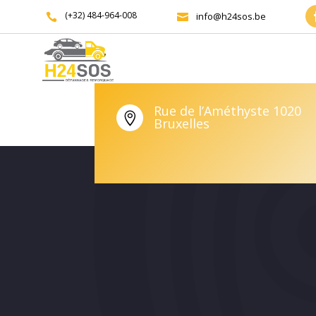
(+32) 484-964-008
info@h24sos.be


Rue de l’Améthyste 1020

Bruxelles