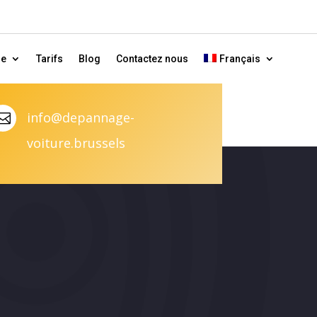
ne
Tarifs
Blog
Contactez nous
Français
info@depannage-

voiture.brussels